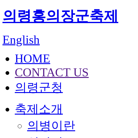
의령홍의장군축제
English
HOME
CONTACT US
의령군청
축제소개
의병이란