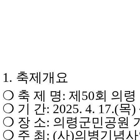
1.
축제개요
❍
축 제 명
:
제
50
회 의령
❍
기 간
: 2025. 4. 17.(
목
)
❍
장 소
:
의령군민공원 
❍
주 최
: (
사
)
의병기념사