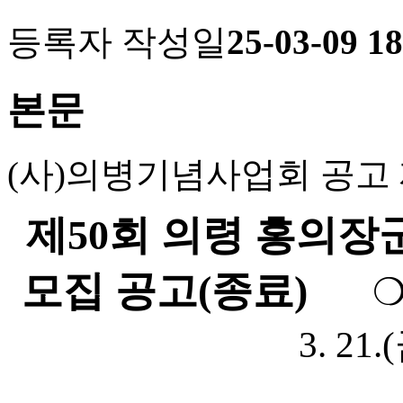
등록자
작성일
25-03-09 18
본문
(
사
)
의병기념사업회 공고
제
50
회 의령 홍의장
모집 공고(종료)
3. 21.(