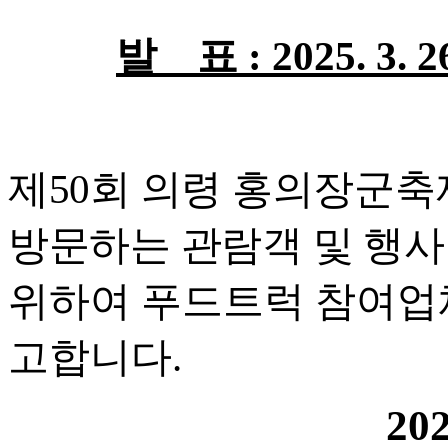
발 표
: 2025. 3. 2
제
50
회 의령 홍의장군축
방문하는 관람객 및
행사
위하여 푸드트럭 참여업
고합니다
.
202