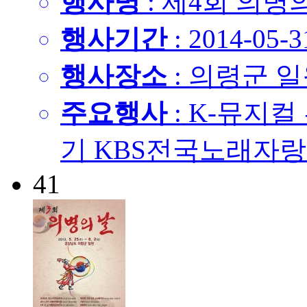
행사명
: 제4회 의병의
행사기간
: 2014-05-3
행사장소
: 의령군 
주요행사
: K-뮤지
기 KBS전국노래자랑
41