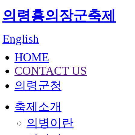
의령홍의장군축제
English
HOME
CONTACT US
의령군청
축제소개
의병이란