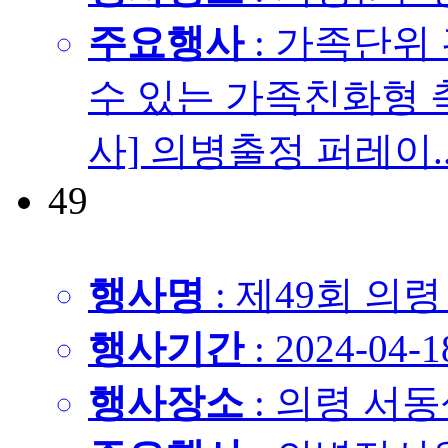
주요행사
: 가족단위
수 있는 가족친화형 축
사] 의병출정 퍼레이...
49
행사명
: 제49회 의
행사기간
: 2024-04-1
행사장소
: 의령 서