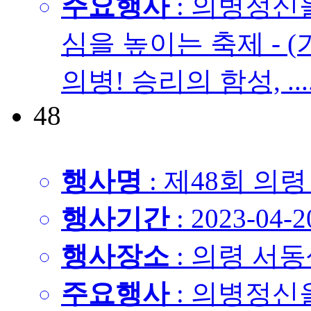
주요행사
: 의병정신
심을 높이는 축제 - 
의병! 승리의 함성, ...
48
행사명
: 제48회 의
행사기간
: 2023-04-2
행사장소
: 의령 서
주요행사
: 의병정신