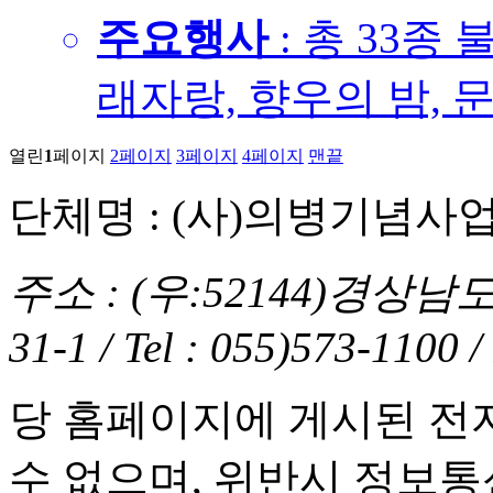
주요행사
: 총 33종
래자랑, 향우의 밤, 
열린
1
페이지
2
페이지
3
페이지
4
페이지
맨끝
단체명 : (사)의병기념사
주소 : (우:52144)경상
31-1 / Tel : 055)573-1100 
당 홈페이지에 게시된 전
수 없으며, 위반시 정보