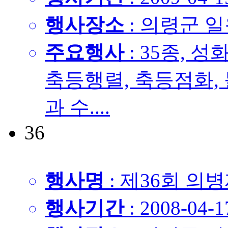
행사장소
: 의령군 
주요행사
: 35종, 
축등행렬, 축등점화, 
과 수....
36
행사명
: 제36회 의
행사기간
: 2008-04-1